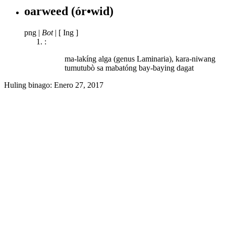
oarweed
(ór•wid)
png
|
Bot
|
[ Ing ]
:
ma-lakíng alga (genus Laminaria), kara-niwang
tumutubò sa mabatóng bay-baying dagat
Huling binago:
Enero 27, 2017