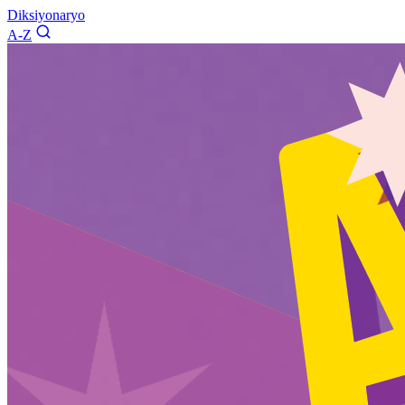
Diksiyonaryo
A-Z