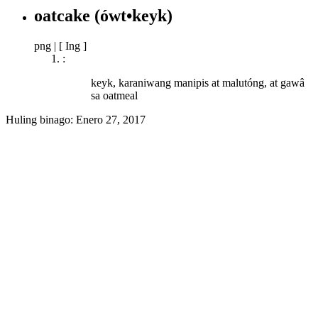
oatcake
(ówt•keyk)
png
|
[ Ing ]
:
keyk, karaniwang manipis at malutóng, at gawâ
sa oatmeal
Huling binago:
Enero 27, 2017