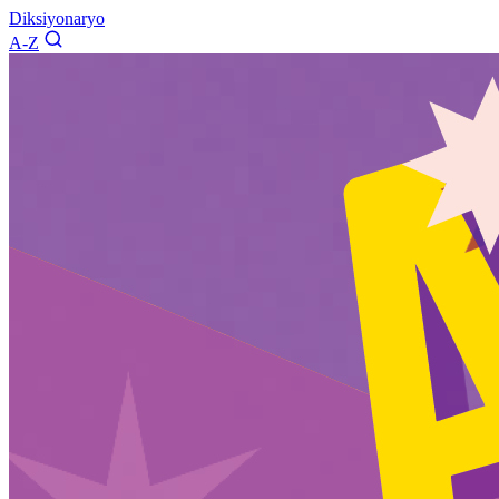
Diksiyonaryo
A-Z