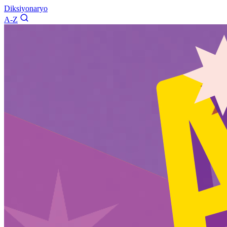
Diksiyonaryo
A-Z