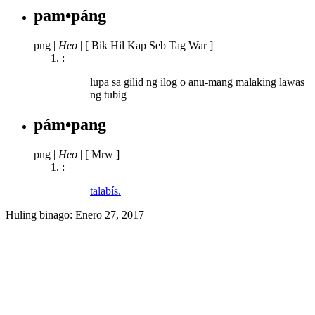
pam•páng
png
|
Heo
|
[ Bik Hil Kap Seb Tag War ]
:
lupa sa gilid ng ilog o anu-mang malaking lawas
ng tubig
pám•pang
png
|
Heo
|
[ Mrw ]
:
talabís.
Huling binago:
Enero 27, 2017