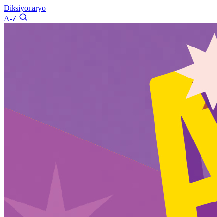
Diksiyonaryo
A-Z