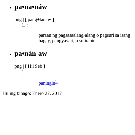
pa•na•náw
png
|
[ pang+tanaw ]
:
paraan ng pagsasaalang-alang o pagsuri sa isang
bagay, pangyayari, o suliranin
pa•nán-aw
png
|
[ Hil Seb ]
:
1.
paningin
Huling binago:
Enero 27, 2017