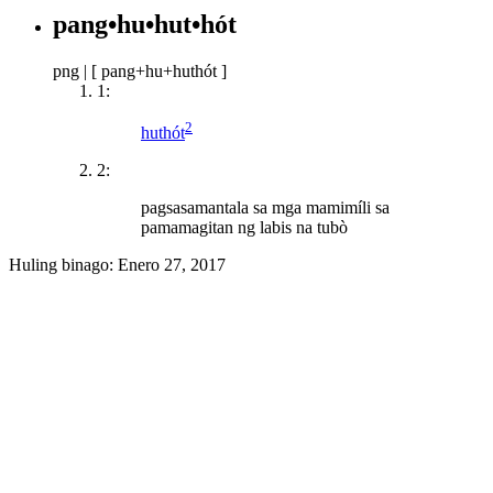
pang•hu•hut•hót
png
|
[ pang+hu+huthót ]
1:
2
huthót
2:
pagsasamantala sa mga mamimíli sa
pamamagitan ng labis na tubò
Huling binago:
Enero 27, 2017