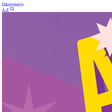
Diksiyonaryo
A-Z