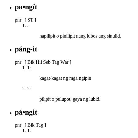
pa•ngít
pnr
|
[ ST ]
:
napilipit o pinilipit nang lubos ang sinulid.
páng-it
pnr
|
[ Bik Hil Seb Tag War ]
1:
kagat-kagat ng mga ngipin
2:
pilipit o pulupot, gaya ng lubid.
pá•ngit
pnr
|
[ Bik Tag ]
1: