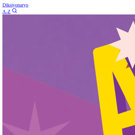
Diksiyonaryo
A-Z