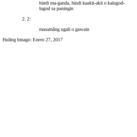
hindi ma-ganda, hindi kaakit-akit o kalugod-
lugod sa paningin
2:
masamâng ugali o gawain
Huling binago:
Enero 27, 2017