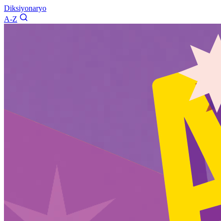
Diksiyonaryo
A-Z