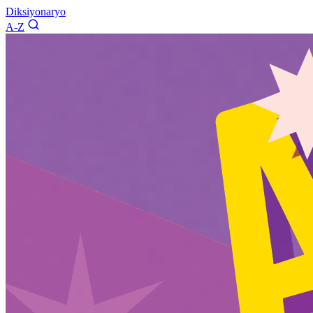
Diksiyonaryo
A-Z