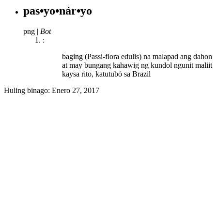
pas•yo•nár•yo
png
|
Bot
:
baging (Passi-flora edulis) na malapad ang dahon
at may bungang kahawig ng kundol ngunit maliit
kaysa rito, katutubò sa Brazil
Huling binago:
Enero 27, 2017