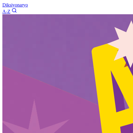
Diksiyonaryo
A-Z