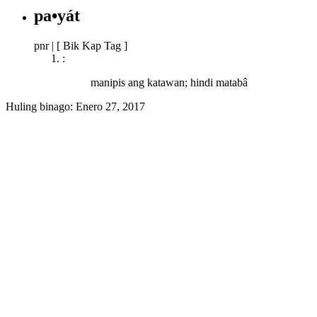
pa•yát
pnr
|
[ Bik Kap Tag ]
:
manipis ang katawan; hindi matabâ
Huling binago:
Enero 27, 2017