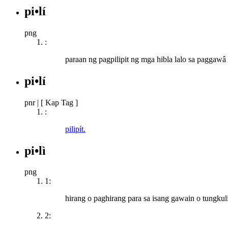
pi•lí
png
:
paraan ng pagpilipit ng mga hibla lalo sa paggawâ
pi•lí
pnr
|
[ Kap Tag ]
:
pilipít.
pi•lì
png
1:
hirang o paghirang para sa isang gawain o tungkul
2: