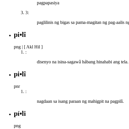
pagpapasiya
3:
paglilinis ng bigas sa pama-magitan ng pag-aalis ng
pi•lî
png
|
[ Akl Hil ]
:
disenyo na isina-sagawâ hábang hinahabi ang tela.
pi•lî
pnr
:
nagdaan sa isang paraan ng mahigpit na pagpilì.
pí•li
png