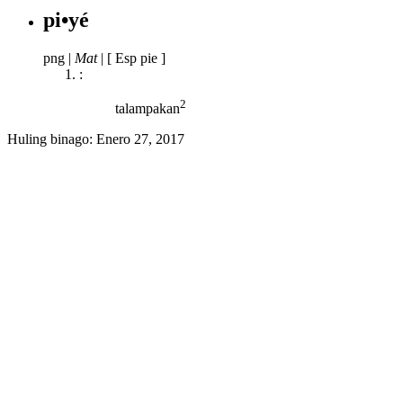
pi•yé
png
|
Mat
|
[ Esp pie ]
:
2
talampakan
Huling binago:
Enero 27, 2017