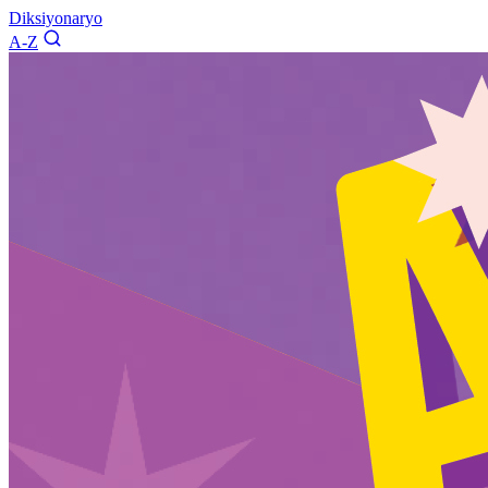
Diksiyonaryo
A-Z