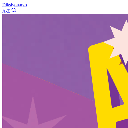
Diksiyonaryo
A-Z