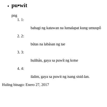
pu•wít
png
1:
bahagi ng katawan na lumalapat kung umuupô
2:
bútas na labásan ng tae
3:
hulihán, gaya sa puwít ng kotse
4:
ilalim, gaya sa puwit ng isang sisid-lan.
Huling binago:
Enero 27, 2017