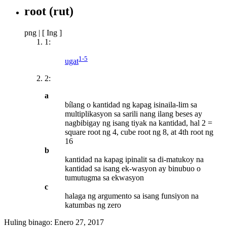
root
(rut)
png
|
[ Ing ]
1:
1-5
ugat
2:
a
bílang o kantidad ng kapag isinaila-lim sa
multiplikasyon sa sarili nang ilang beses ay
nagbibigay ng isang tiyak na kantidad, hal 2 =
square root ng 4, cube root ng 8, at 4th root ng
16
b
kantidad na kapag ipinalit sa di-matukoy na
kantidad sa isang ek-wasyon ay binubuo o
tumutugma sa ekwasyon
c
halaga ng argumento sa isang funsiyon na
katumbas ng zero
Huling binago:
Enero 27, 2017