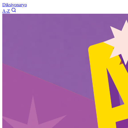
Diksiyonaryo
A-Z