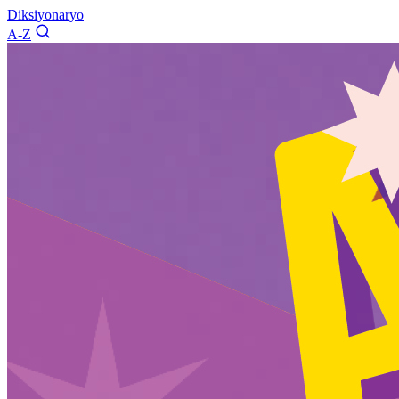
Diksiyonaryo
A-Z