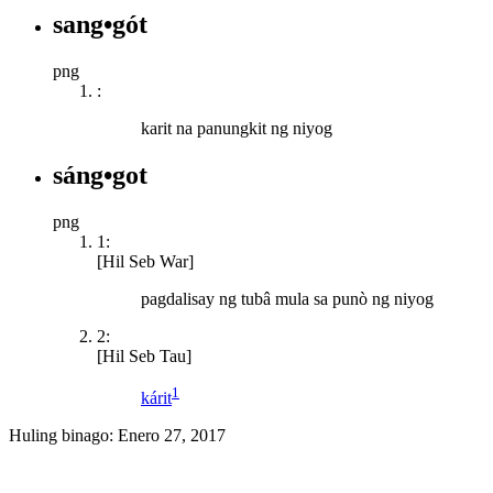
sang•gót
png
:
karit na panungkit ng niyog
sáng•got
png
1:
[Hil Seb War]
pagdalisay ng tubâ mula sa punò ng niyog
2:
[Hil Seb Tau]
1
kárit
Huling binago:
Enero 27, 2017