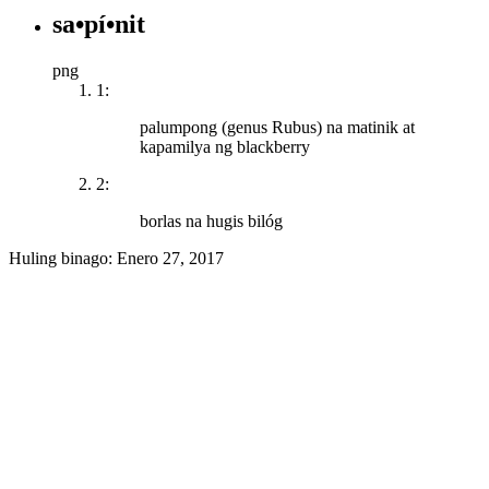
sa•pí•nit
png
1:
palumpong (genus Rubus) na matinik at
kapamilya ng blackberry
2:
borlas na hugis bilóg
Huling binago:
Enero 27, 2017