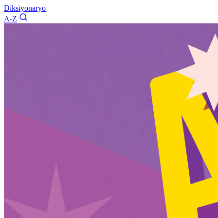
Diksiyonaryo
A-Z