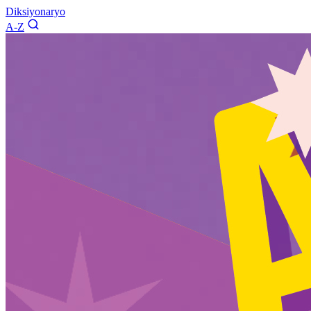
Diksiyonaryo
A-Z