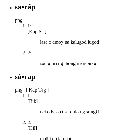
sa•ráp
png
1:
[Kap ST]
lasa o amoy na kalugod lugod
2:
isang uri ng ibong mandaragit
sá•rap
png
|
[ Kap Tag ]
1:
[Bik]
net o basket sa dulo ng sungkit
2:
[Hil]
maliit na lambat