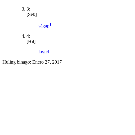
3:
[Seb]
1
ságap
4:
[Hil]
tayud
Huling binago:
Enero 27, 2017