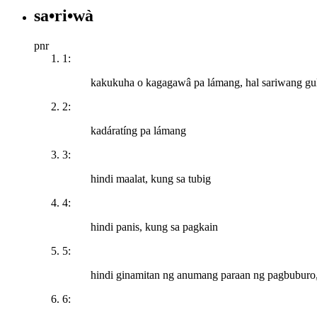
sa•ri•wà
pnr
1:
kakukuha o kagagawâ pa lámang, hal sariwang gula
2:
kadáratíng pa lámang
3:
hindi maalat, kung sa tubig
4:
hindi panis, kung sa pagkain
5:
hindi ginamitan ng anumang paraan ng pagbuburo, p
6: