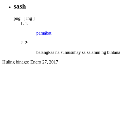
sash
png
|
[ Ing ]
1:
pamábat
2:
balangkas na sumusuhay sa salamin ng bintana
Huling binago:
Enero 27, 2017