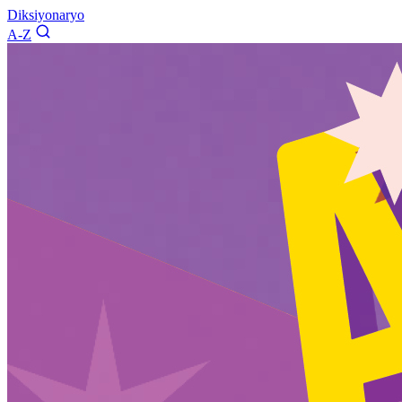
Diksiyonaryo
A-Z