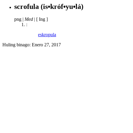
scrofula
(is•króf•yu•lá)
png
|
Med
|
[ Ing ]
:
eskropula
Huling binago:
Enero 27, 2017