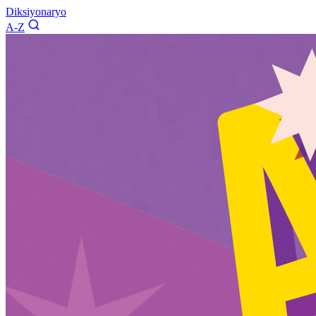
Diksiyonaryo
A-Z