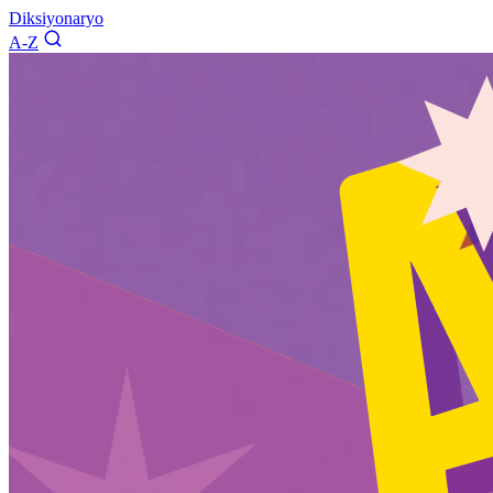
Diksiyonaryo
A-Z