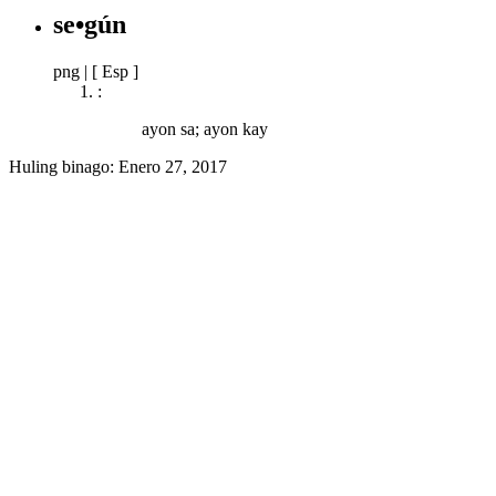
se•gún
png
|
[ Esp ]
:
ayon sa; ayon kay
Huling binago:
Enero 27, 2017