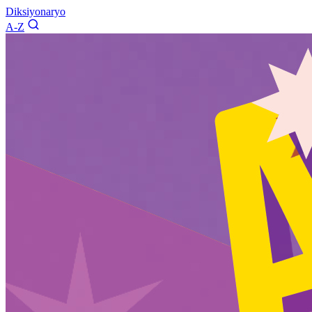
Diksiyonaryo
A-Z