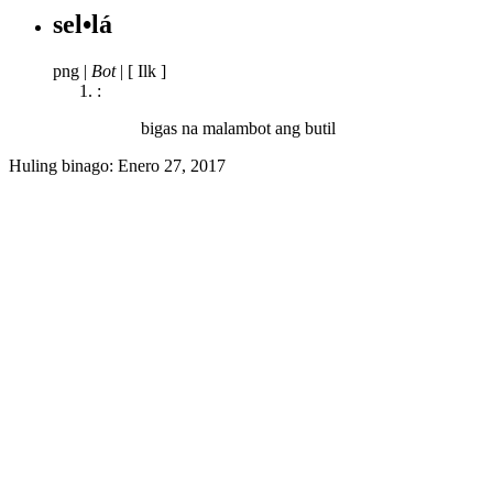
sel•lá
png
|
Bot
|
[ Ilk ]
:
bigas na malambot ang butil
Huling binago:
Enero 27, 2017