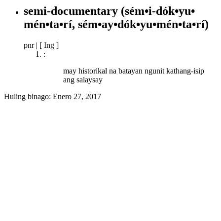
semi-documentary
(sém•i-dók•yu•
mén•ta•rí, sém•ay•dók•yu•mén•ta•rí)
pnr
|
[ Ing ]
:
may historikal na batayan ngunit kathang-isip
ang salaysay
Huling binago:
Enero 27, 2017