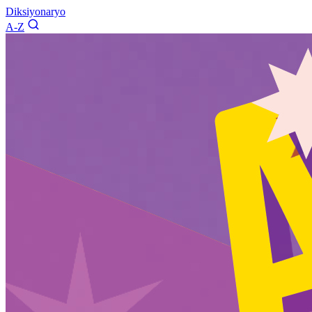
Diksiyonaryo
A-Z