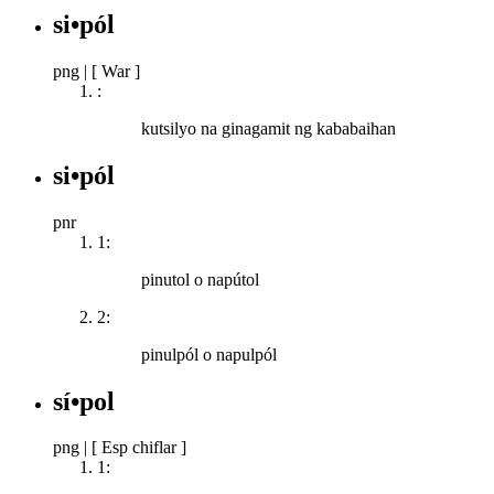
si•pól
png
|
[ War ]
:
kutsilyo na ginagamit ng kababaihan
si•pól
pnr
1:
pinutol o napútol
2:
pinulpól o napulpól
sí•pol
png
|
[ Esp chiflar ]
1: