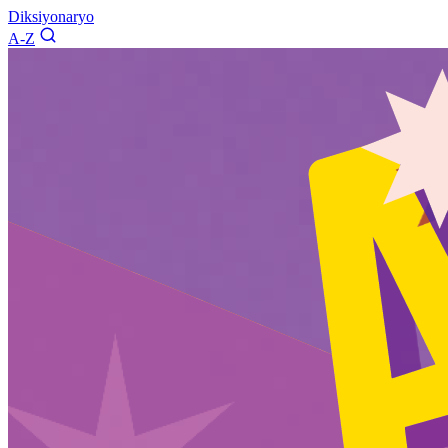
Diksiyonaryo
A-Z