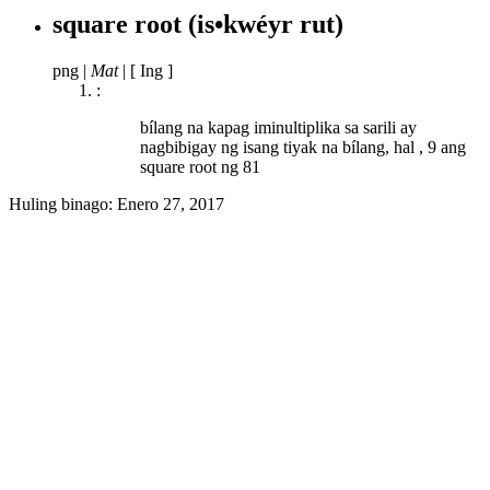
square root
(is•kwéyr rut)
png
|
Mat
|
[ Ing ]
:
bílang na kapag iminultiplika sa sarili ay
nagbibigay ng isang tiyak na bílang, hal , 9 ang
square root ng 81
Huling binago:
Enero 27, 2017