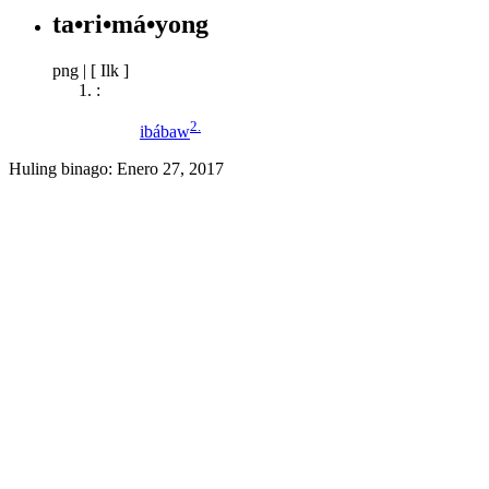
ta•ri•má•yong
png
|
[ Ilk ]
:
2.
ibábaw
Huling binago:
Enero 27, 2017