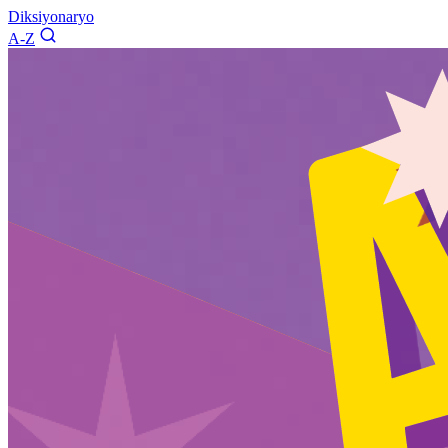
Diksiyonaryo
A-Z