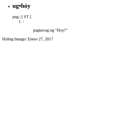
ug•hóy
png
|
[ ST ]
:
pagtawag ng “Hoy!”
Huling binago:
Enero 27, 2017