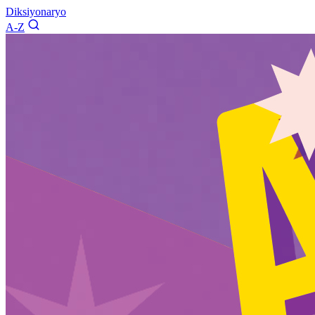
Diksiyonaryo
A-Z