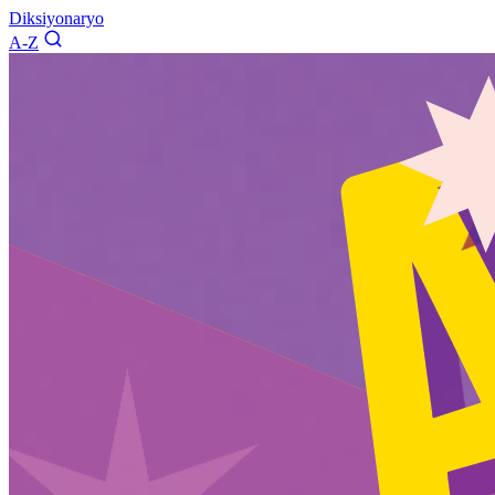
Diksiyonaryo
A-Z