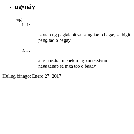
ug•náy
png
1:
paraan ng paglalapit sa isang tao o bagay sa higit
pang tao o bagay
2:
ang pag-iral o epekto ng koneksiyon na
nagaganap sa mga tao o bagay
Huling binago:
Enero 27, 2017