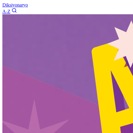
Diksiyonaryo
A-Z