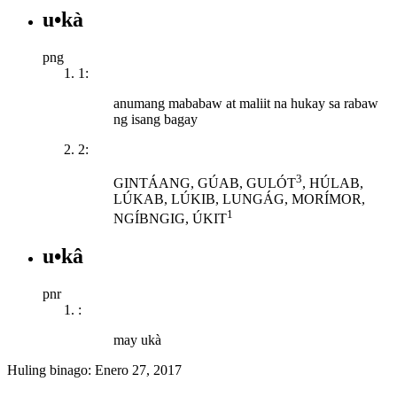
u•kà
png
1:
anumang mababaw at maliit na hukay sa rabaw
ng isang bagay
2:
3
GINTÁANG, GÚAB, GULÓT
, HÚLAB,
LÚKAB, LÚKIB, LUNGÁG, MORÍMOR,
1
NGÍBNGIG, ÚKIT
u•kâ
pnr
:
may ukà
Huling binago:
Enero 27, 2017