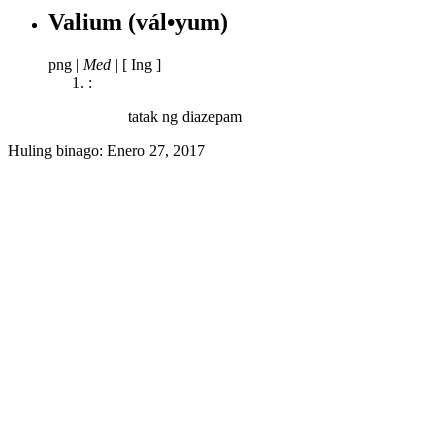
Valium
(vál•yum)
png
|
Med
|
[ Ing ]
:
tatak ng diazepam
Huling binago:
Enero 27, 2017