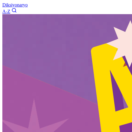
Diksiyonaryo
A-Z