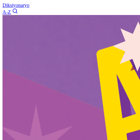
Diksiyonaryo
A-Z