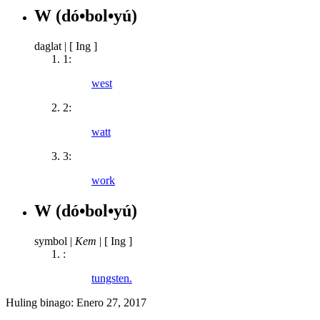
W
(dó•bol•yú)
daglat
|
[ Ing ]
1:
west
2:
watt
3:
work
W
(dó•bol•yú)
symbol
|
Kem
|
[ Ing ]
:
tungsten.
Huling binago:
Enero 27, 2017