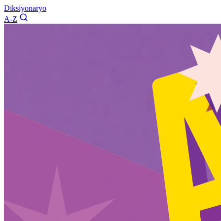
Diksiyonaryo
A-Z