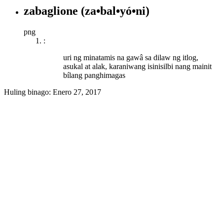
zabaglione
(za•bal•yó•ni)
png
:
uri ng minatamis na gawâ sa dilaw ng itlog,
asukal at alak, karaniwang isinisilbi nang mainit
bílang panghimagas
Huling binago:
Enero 27, 2017