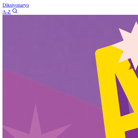
Diksiyonaryo
A-Z