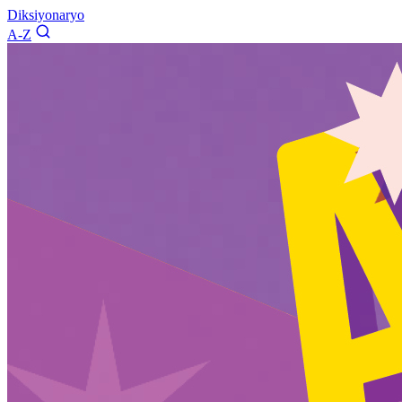
Diksiyonaryo
A-Z