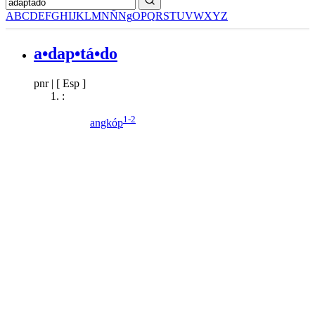
A
B
C
D
E
F
G
H
I
J
K
L
M
N
Ñ
Ng
O
P
Q
R
S
T
U
V
W
X
Y
Z
a•dap•tá•do
pnr
|
[ Esp ]
:
1-2
angkóp