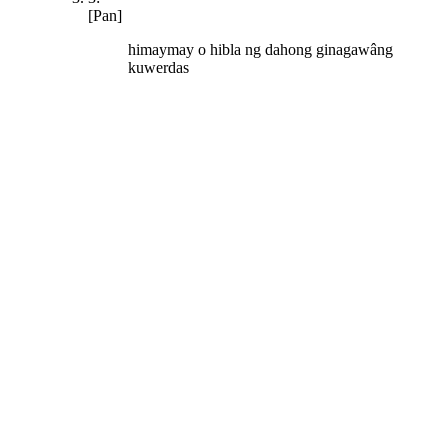
[Pan]
himaymay o hibla ng dahong ginagawâng
kuwerdas