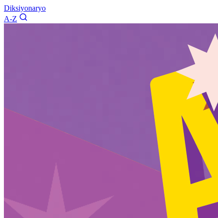
Diksiyonaryo
A-Z