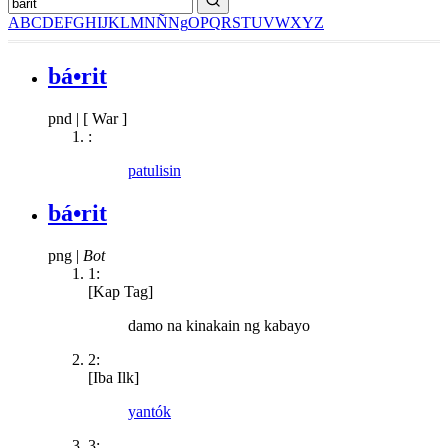
A
B
C
D
E
F
G
H
I
J
K
L
M
N
Ñ
Ng
O
P
Q
R
S
T
U
V
W
X
Y
Z
bá•rit
pnd
|
[ War ]
:
patulisin
bá•rit
png
|
Bot
1:
[Kap Tag]
damo na kinakain ng kabayo
2:
[Iba Ilk]
yantók
3: