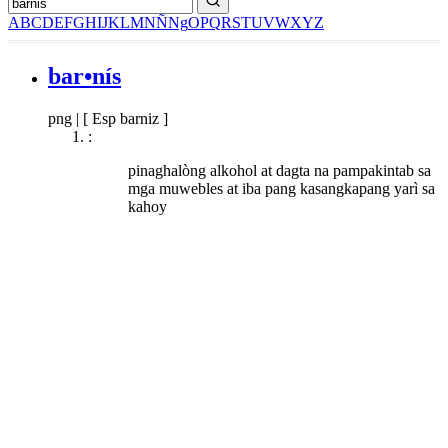
A
B
C
D
E
F
G
H
I
J
K
L
M
N
Ñ
Ng
O
P
Q
R
S
T
U
V
W
X
Y
Z
bar•nís
png
|
[ Esp barniz ]
:
pinaghalòng alkohol at dagta na pampakintab sa
mga muwebles at iba pang kasangkapang yarì sa
kahoy