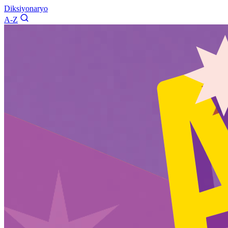
Diksiyonaryo
A-Z