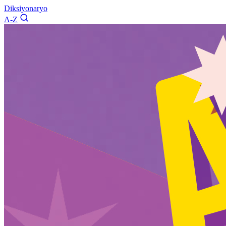
Diksiyonaryo
A-Z