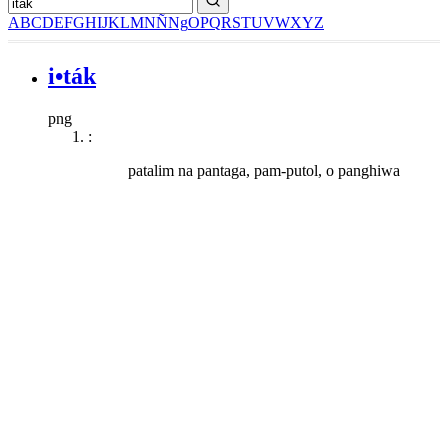
A
B
C
D
E
F
G
H
I
J
K
L
M
N
Ñ
Ng
O
P
Q
R
S
T
U
V
W
X
Y
Z
i•ták
png
:
patalim na pantaga, pam-putol, o panghiwa