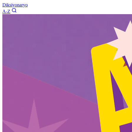
Diksiyonaryo
A-Z