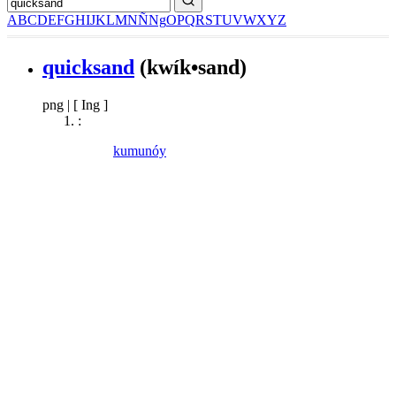
A
B
C
D
E
F
G
H
I
J
K
L
M
N
Ñ
Ng
O
P
Q
R
S
T
U
V
W
X
Y
Z
quicksand
(kwík•sand)
png
|
[ Ing ]
:
kumunóy