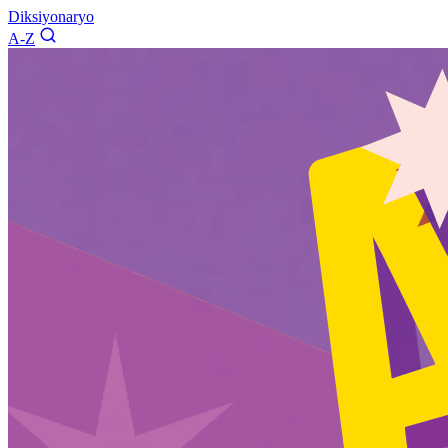
Diksiyonaryo
A-Z