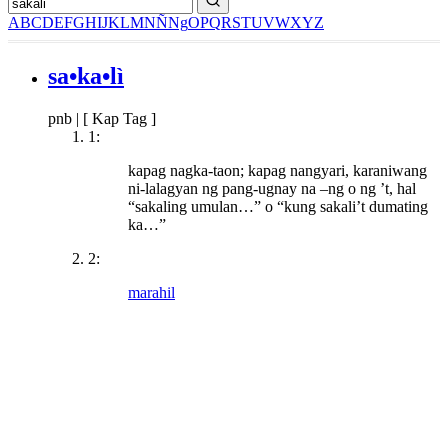
A
B
C
D
E
F
G
H
I
J
K
L
M
N
Ñ
Ng
O
P
Q
R
S
T
U
V
W
X
Y
Z
sa•ka•lì
pnb
|
[ Kap Tag ]
1:
kapag nagka-taon; kapag nangyari, karaniwang
ni-lalagyan ng pang-ugnay na –ng o ng ’t, hal
“sakaling umulan…” o “kung sakali’t dumating
ka…”
2:
marahil