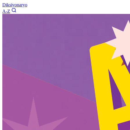
Diksiyonaryo
A-Z