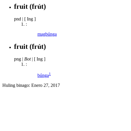
fruit
(frút)
pnd
|
[ Ing ]
:
magbúnga
fruit
(frút)
png
|
Bot
|
[ Ing ]
:
1
búnga
Huling binago:
Enero 27, 2017