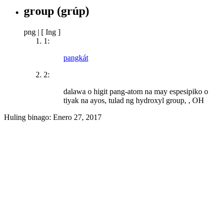
group
(grúp)
png
|
[ Ing ]
1:
pangkát
2:
dalawa o higit pang-atom na may espesipiko o
tiyak na ayos, tulad ng hydroxyl group, , OH
Huling binago:
Enero 27, 2017