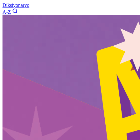
Diksiyonaryo
A-Z