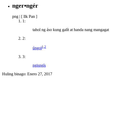
nger•ngér
png
|
[ Ilk Pan ]
1:
tahol ng áso kung galít at handa nang mangagat
2:
1,2
úngol
3:
ngisngís
Huling binago:
Enero 27, 2017