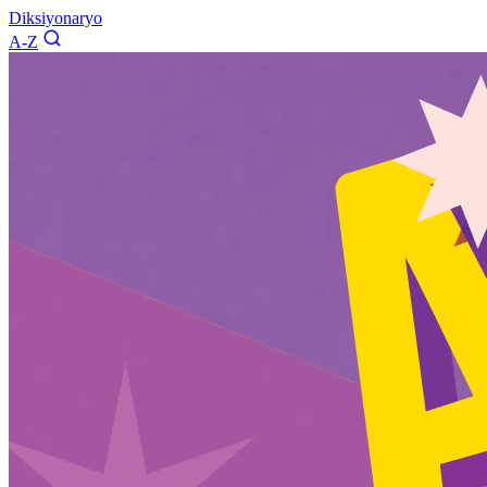
Diksiyonaryo
A-Z