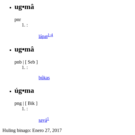
ug•mâ
pnr
:
1-4
lápat
ug•mâ
pnb
|
[ Seb ]
:
búkas
úg•ma
png
|
[ Bik ]
:
1
sayá
Huling binago:
Enero 27, 2017