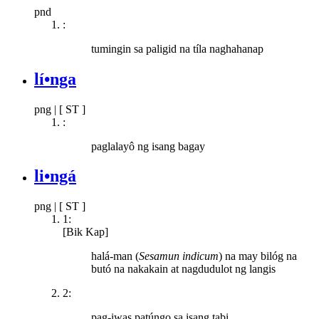
pnd
:
tumingin sa paligid na tíla naghahanap
lí•nga
png
|
[ ST ]
:
paglalayô ng isang bagay
li•ngá
png
|
[ ST ]
1:
[Bik Kap]
halá-man (
Sesamun indicum
) na may bilóg na
butó na nakakain at nagdudulot ng langis
2:
pag-iwas patúngo sa isang tabi