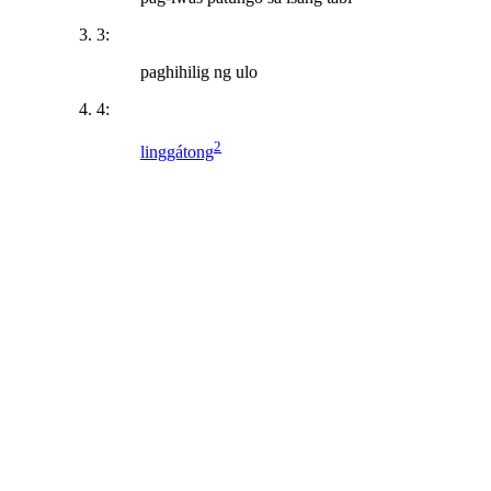
3:
paghihilig ng ulo
4:
2
linggátong