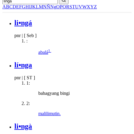
A
B
C
D
E
F
G
H
I
J
K
L
M
N
Ñ
Ng
O
P
Q
R
S
T
U
V
W
X
Y
Z
li•ngá
pnr
|
[ Seb ]
:
1.
abalá
lí•nga
pnr
|
[ ST ]
1:
bahagyang bingi
2:
malilimutin.
li•ngà