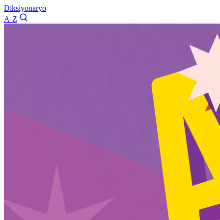
Diksiyonaryo
A-Z