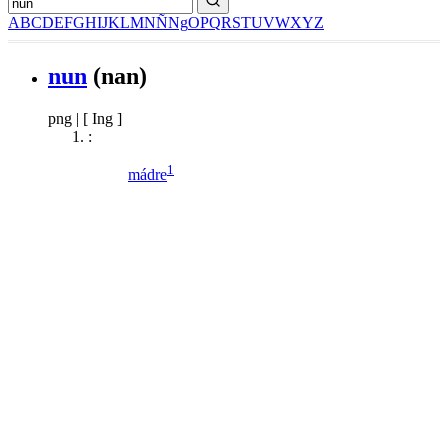
A
B
C
D
E
F
G
H
I
J
K
L
M
N
Ñ
Ng
O
P
Q
R
S
T
U
V
W
X
Y
Z
nun
(nan)
png
|
[ Ing ]
:
1
mádre