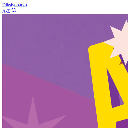
Diksiyonaryo
A-Z