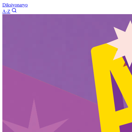
Diksiyonaryo
A-Z