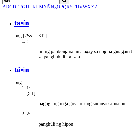
A
B
C
D
E
F
G
H
I
J
K
L
M
N
Ñ
Ng
O
P
Q
R
S
T
U
V
W
X
Y
Z
ta•ín
png
|
Psd
|
[ ST ]
:
uri ng patibong na inilalagay sa ilog na ginagamit
sa panghuhuli ng isda
tá•in
png
1:
[ST]
pagtigil ng mga guya upang sumúso sa inahin
2:
panghúli ng hipon