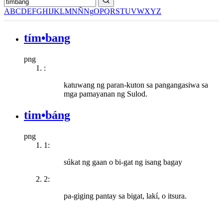
A
B
C
D
E
F
G
H
I
J
K
L
M
N
Ñ
Ng
O
P
Q
R
S
T
U
V
W
X
Y
Z
tím•bang
png
:
katuwang ng paran-kuton sa pangangasiwa sa
mga pamayanan ng Sulod.
tim•báng
png
1:
súkat ng gaan o bi-gat ng isang bagay
2:
pa-giging pantay sa bigat, lakí, o itsura.