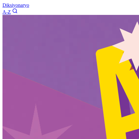
Diksiyonaryo
A-Z