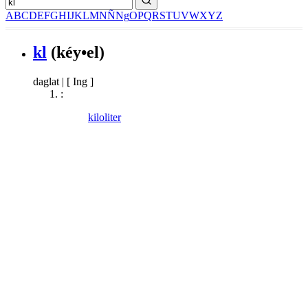
A
B
C
D
E
F
G
H
I
J
K
L
M
N
Ñ
Ng
O
P
Q
R
S
T
U
V
W
X
Y
Z
kl
(kéy•el)
daglat
|
[ Ing ]
:
kiloliter