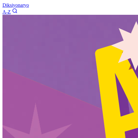
Diksiyonaryo
A-Z