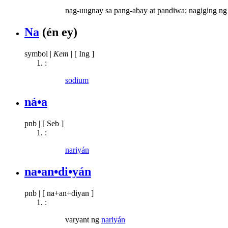
nag-uugnay sa pang-abay at pandiwa; nagiging ng k
Na
(én ey)
symbol
|
Kem
|
[ Ing ]
:
sodium
ná•a
pnb
|
[ Seb ]
:
nariyán
na•an•di•yán
pnb
|
[ na+an+diyan ]
:
varyant ng
nariyán