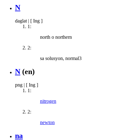
N
daglat
|
[ Ing ]
1:
north o northern
2:
sa solusyon, normal3
N
(en)
png
|
[ Ing ]
1:
nitrogen
2:
newton
na