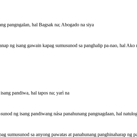
ng pangngalan, hal Bagsak na; Abogado na siya
anap ng isang gawain kapag sumusunod sa panghalip pa-nao, hal Ako n
ang pandiwa, hal tapos na; yarì na
sunod ng isang pandiwang nása panahunang pangnagdaan, hal natulog 
pag sumusunod sa anyong pawatas at panahunang panghinaharap ng pan