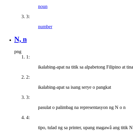
noun
3:
number
N, n
png
1:
ikalabing-apat na titik sa alpabetong Filipino at t
2:
ikalabing-apat sa isang serye o pangkat
3:
pasulat o palimbag na representasyon ng N o n
4:
tipo, tulad ng sa printer, upang magawâ ang titik N