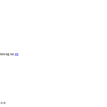
inatawag na
en
 o n