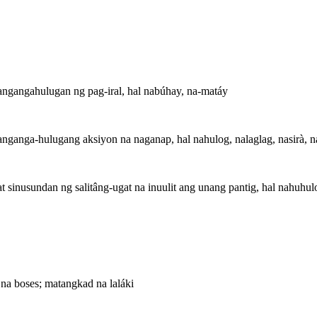
gangahulugan ng pag-iral, hal nabúhay, na-matáy
anga-hulugang aksiyon na naganap, hal nahulog, nalaglag, nasirà, 
inusundan ng salitâng-ugat na inuulit ang unang pantig, hal nahuhulog
 na boses; matangkad na laláki