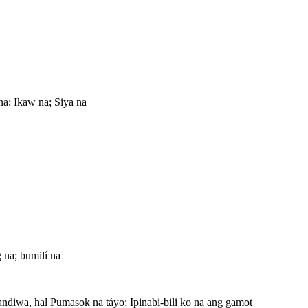
a; Ikaw na; Siya na
na; bumilí na
diwa, hal Pumasok na táyo; Ipinabi-bili ko na ang gamot