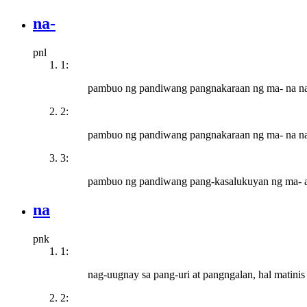
na-
pnl
1:
pambuo ng pandiwang pangnakaraan ng ma- na nan
2:
pambuo ng pandiwang pangnakaraan ng ma- na nang
3:
pambuo ng pandiwang pang-kasalukuyan ng ma- at s
na
pnk
1:
nag-uugnay sa pang-uri at pangngalan, hal matinis
2: