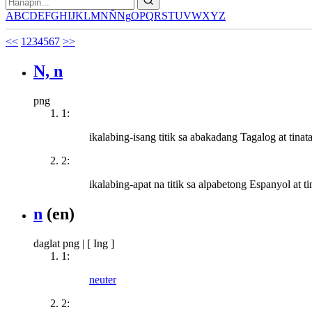
A
B
C
D
E
F
G
H
I
J
K
L
M
N
Ñ
Ng
O
P
Q
R
S
T
U
V
W
X
Y
Z
<<
1
2
3
4
5
6
7
>>
N, n
png
1:
ikalabing-isang titik sa abakadang Tagalog at tina
2:
ikalabing-apat na titik sa alpabetong Espanyol at 
n
(en)
daglat png
|
[ Ing ]
1:
neuter
2: