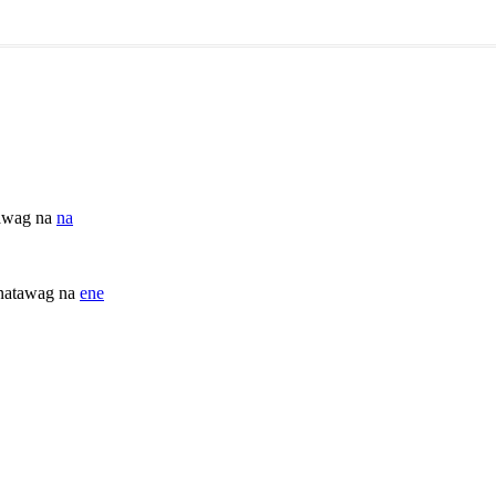
tawag na
na
tinatawag na
ene