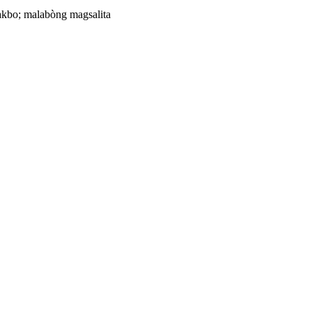
makbo; malabòng magsalita