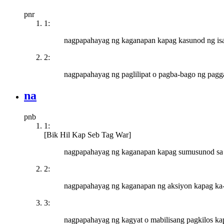
pnr
1:
nagpapahayag ng kaganapan kapag kasunod ng isa
2:
nagpapahayag ng paglilipat o pagba-bago ng pagg
na
pnb
1:
[Bik Hil Kap Seb Tag War]
nagpapahayag ng kaganapan kapag sumusunod sa is
2:
nagpapahayag ng kaganapan ng aksiyon kapag ka-
3:
nagpapahayag ng kagyat o mabilisang pagkilos ka