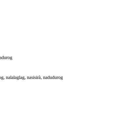
nadurog
, nalalaglag, nasisirà, nadudurog